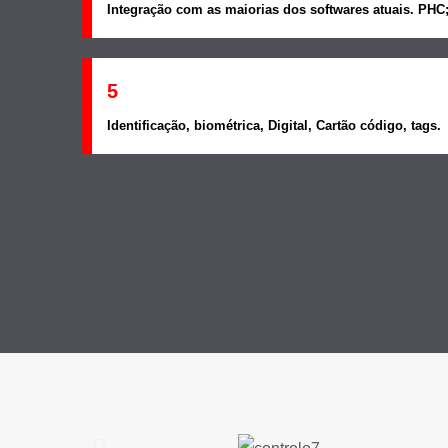
Integração com as maiorias dos softwares atuais. PHC;
5
Identificação, biométrica, Digital, Cartão código, tags.