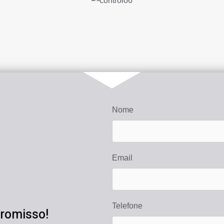
Nome
Email
Telefone
romisso!