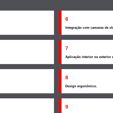
6
Integração com camaras de ví
7
Aplicação interior ou exterior 
8
Design ergonómico.
9